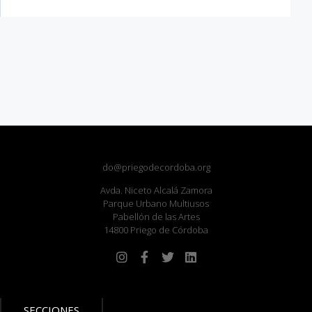
do@priegodecordoba.org
Avda. Niceto Alcalá Zamora
Parque Urbano Multiusos
Pabellón de las Artes
14800 Priego de Córdoba
SECCIONES