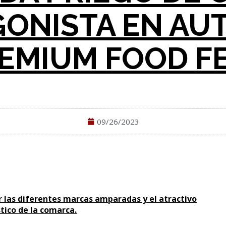
ONISTA EN AU
EMIUM FOOD F
09/26/2023
r las diferentes marcas amparadas y el atractivo
stico de la comarca.