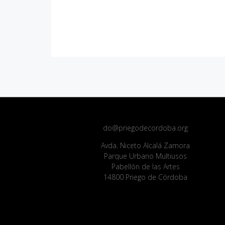
do@priegodecordoba.org
Avda. Niceto Alcalá Zamora
Parque Urbano Multiusos
Pabellón de las Artes
14800 Priego de Córdoba