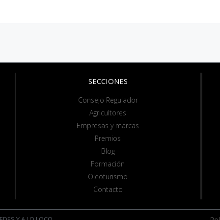
SECCIONES
Consejo Regulador
Agricultores
Empresas y marcas
Premios
Blog
Formación
Oleoturismo
Contacto
EDES Y A LO LOCO
Pol