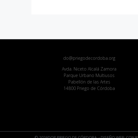
do@priegodecordoba.org
Avda. Niceto Alcalá Zamora
Parque Urbano Multiusos
Pabellón de las Artes
14800 Priego de Córdoba
© 2026DOP PRIEGO DE CÓRDOBA
- DISEÑO WEB: CON R