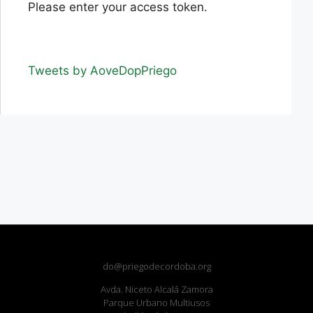
Please enter your access token.
Tweets by AoveDopPriego
do@priegodecordoba.org
Avda. Niceto Alcalá Zamora
Parque Urbano Multiusos