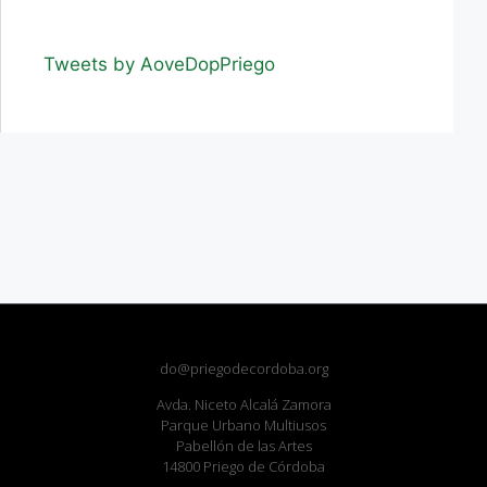
Tweets by AoveDopPriego
do@priegodecordoba.org
Avda. Niceto Alcalá Zamora
Parque Urbano Multiusos
Pabellón de las Artes
14800 Priego de Córdoba