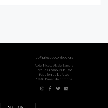
do@priegodecordoba.org
Avda. Niceto Alcalá Zamora
Parque Urbano Multiusos
Pabellón de las Artes
14800 Priego de Córdoba
SECCIONES