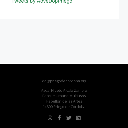
Tweets by AoveDopPriego
do@priegodecordoba.org
Avda. Niceto Alcalá Zamora
Parque Urbano Multiusos
Pabellón de las Artes
14800 Priego de Córdoba