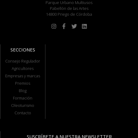
Parque Urbano Multiusos
Pabellón de las Artes
14800 Priego de Córdoba
SECCIONES
Consejo Regulador
Agricultores
Empresas y marcas
Premios
Blog
Formación
Oleoturismo
Contacto
SUSCRÍBETE A NUESTRA NEWSLETTER