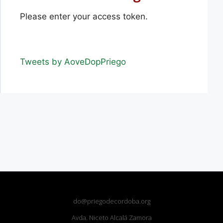
Please enter your access token.
Tweets by AoveDopPriego
do@priegodecordoba.org
Avda. Niceto Alcalá Zamora