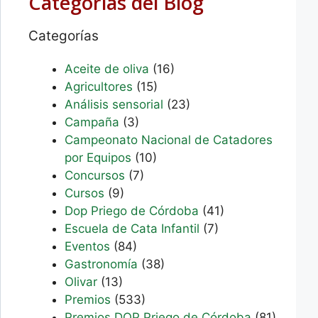
Categorías del Blog
Categorías
Aceite de oliva
(16)
Agricultores
(15)
Análisis sensorial
(23)
Campaña
(3)
Campeonato Nacional de Catadores
por Equipos
(10)
Concursos
(7)
Cursos
(9)
Dop Priego de Córdoba
(41)
Escuela de Cata Infantil
(7)
Eventos
(84)
Gastronomía
(38)
Olivar
(13)
Premios
(533)
Premios DOP Priego de Córdoba
(81)