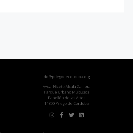
do@priegodecordoba.org
Avda. Niceto Alcalá Zamora
Parque Urbano Multiusos
Pabellón de las Artes
14800 Priego de Córdoba