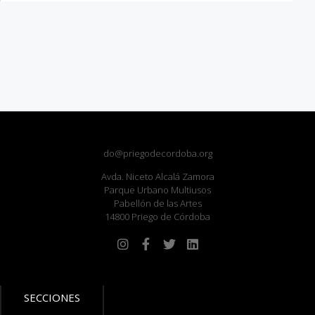
do@priegodecordoba.org
Avda. Niceto Alcalá Zamora
Parque Urbano Multiusos
Pabellón de las Artes
14800 Priego de Córdoba
SECCIONES