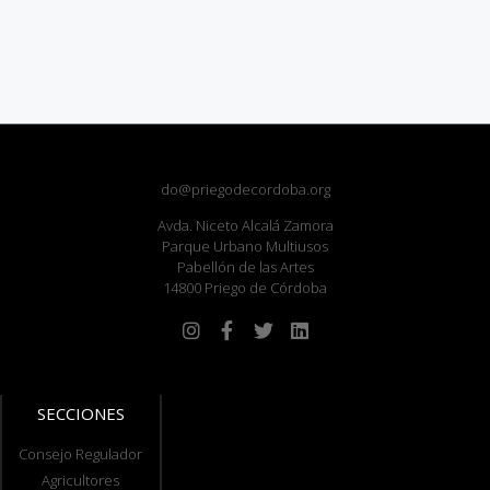
do@priegodecordoba.org
Avda. Niceto Alcalá Zamora
Parque Urbano Multiusos
Pabellón de las Artes
14800 Priego de Córdoba
SECCIONES
Consejo Regulador
Agricultores