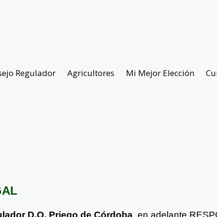
sejo Regulador
Agricultores
Mi Mejor Elección
Cu
GAL
lador D.O. Priego de Córdoba
, en adelante RE