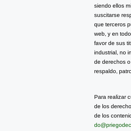
siendo ellos
m
suscitarse
res
que terceros
p
web, y en tod
favor de sus ti
industrial, no
de derechos o
respaldo, patr
Para realizar 
de los
derechos
de los
contenid
do@priegodec