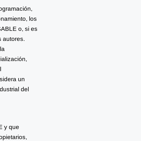
programación,
onamiento, los
SABLE o, si es
s autores.
la
ialización,
l
sidera un
dustrial del
E y que
opietarios,