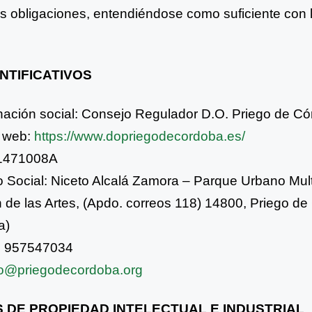
s obligaciones,
entendiéndose como suficiente con l
.
ENTIFICATIVOS
ción social: Consejo Regulador D.O. Priego de C
 web:
https://www.dopriegodecordoba.es/
Q1471008A
o Social: Niceto Alcalá Zamora – Parque Urbano Mul
 de las Artes, (Apdo. correos 118) 14800, Priego d
a)
: 957547034
o@priegodecordoba.org
S DE PROPIEDAD INTELECTUAL E INDUSTRIAL