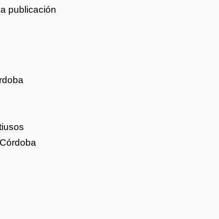
a publicación
órdoba
tiusos
e Córdoba