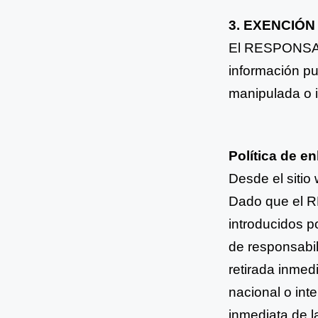
3. EXENCIÓ
El RESPONSABL
información pu
manipulada o i
Política de e
Desde el sitio 
Dado
que el 
introducidos p
de responsabi
retirada inmed
nacional o inte
inmediata de l