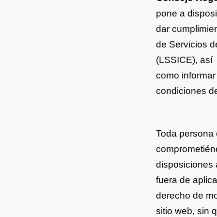
pone a
dispos
dar
cumplimien
de
Servicios d
(LSSICE), así
como informar 
condiciones
d
Toda persona q
comprometiénd
disposiciones
fuera de aplic
derecho de mo
sitio web, sin 