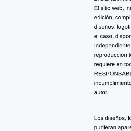
El sitio web, i
edición, compi
diseños, logot
el
caso, dispon
Independientem
reproducción
requiere en t
RESPONSABLE
incumplimient
autor.
Los diseños, 
pudieran
apare