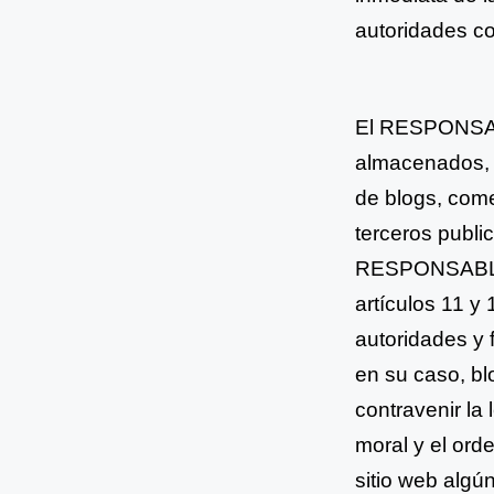
autoridades c
El RESPONSABL
almacenados, a
de
blogs, come
terceros
publi
RESPONSABL
artículos 11 y
autoridades y 
en su caso, b
contravenir la 
moral y el ord
sitio web algú