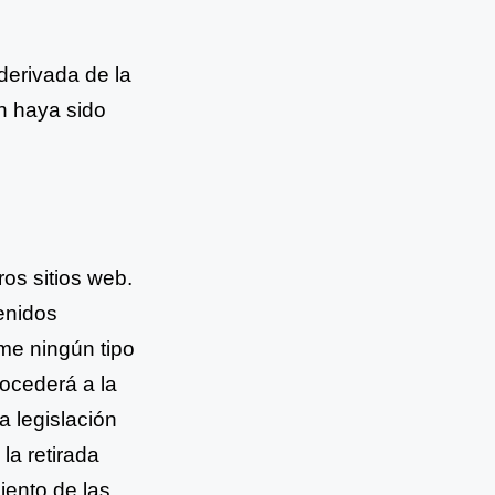
erivada de la
n haya sido
ros sitios web.
enidos
me ningún tipo
rocederá a la
a legislación
la retirada
iento de las