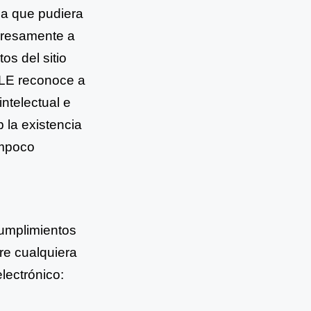
ia que pudiera
presamente a
os del sitio
BLE reconoce a
ntelectual e
 la existencia
ampoco
cumplimientos
re cualquiera
lectrónico: