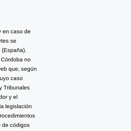
.
y en caso de
rtes se
a (España).
e Córdoba no
 web que, según
cuyo caso
 y Tribunales
dor y el
la legislación
procedimientos
 de códigos