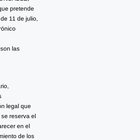
 que pretende
de 11 de julio,
rónico
 son las
rio,
s
ón legal que
se reserva el
arecer en el
miento de los