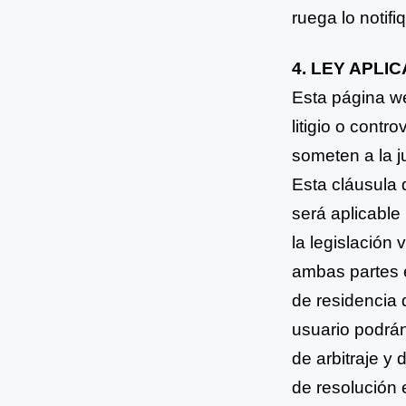
ruega lo notifi
4. LEY APLI
Esta página we
litigio o
contro
someten a la
j
Esta cláusula
será aplicable
la legislación 
ambas partes 
de residencia
usuario podrán
de arbitraje y
de resolución 