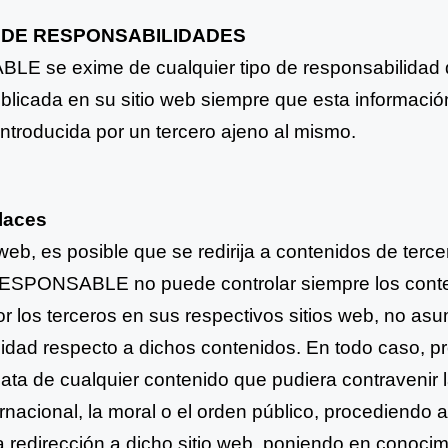
N DE RESPONSABILIDADES
E se exime de cualquier tipo de responsabilidad d
blicada en su sitio web siempre que esta informació
ntroducida por un tercero ajeno al mismo.
nlaces
web, es posible que se redirija a contenidos de terce
RESPONSABLE no puede controlar siempre los cont
or los
terceros en sus respectivos sitios web, no asu
lidad
respecto a dichos contenidos. En todo caso, p
iata de
cualquier contenido que pudiera contravenir l
rnacional, la
moral o el orden público, procediendo a 
a redirección a dicho
sitio web, poniendo en conocim