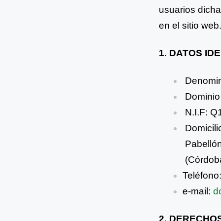
usuarios dicha
en el sitio web
1. DATOS ID
Denomina
Dominio
N.I.F: 
Domicili
Pabellón
(Córdob
Teléfono
e-mail:
d
2. DERECHO