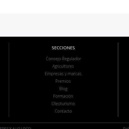
SECCIONES
Consejo Regulador
Agricultores
Empresas y marcas
Premios
Blog
Formación
Oleoturismo
Contacto
EDES Y A LO LOCO
Pol