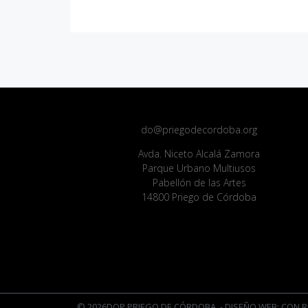
do@priegodecordoba.org
Avda. Niceto Alcalá Zamora
Parque Urbano Multiusos
Pabellón de las Artes
14800 Priego de Córdoba
© 2026DOP PRIEGO DE CÓRDOBA
- DISEÑO WEB: CON R