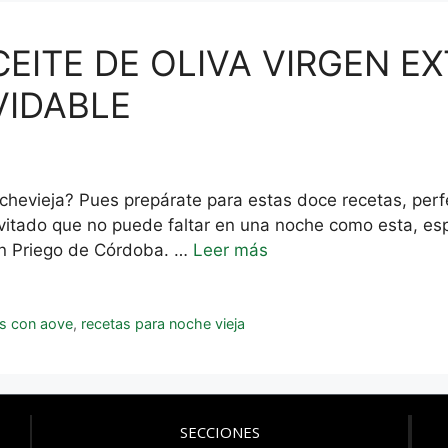
CEITE DE OLIVA VIRGEN E
VIDABLE
ochevieja? Pues prepárate para estas doce recetas, per
nvitado que no puede faltar en una noche como esta, esp
en Priego de Córdoba. …
Leer más
as con aove
,
recetas para noche vieja
SECCIONES