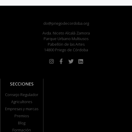
do@priegodecordoba.org
Avda. Niceto Alcalá Zamora
Parque Urbano Multiusos
Pabellón de las Artes
14800 Priego de Córdoba
SECCIONES
Consejo Regulador
Agricultores
Empresas y marcas
Premios
Blog
Formación