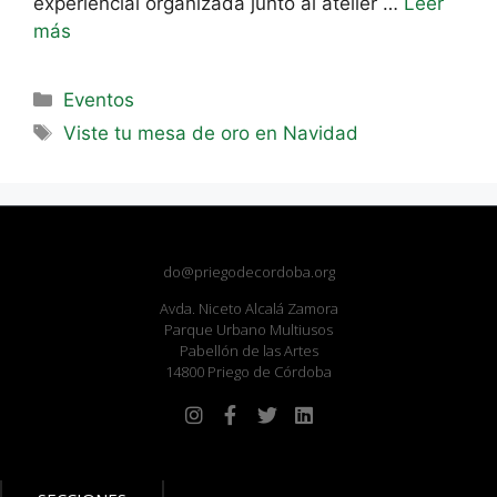
experiencial organizada junto al atelier …
Leer
más
Eventos
Viste tu mesa de oro en Navidad
do@priegodecordoba.org
Avda. Niceto Alcalá Zamora
Parque Urbano Multiusos
Pabellón de las Artes
14800 Priego de Córdoba