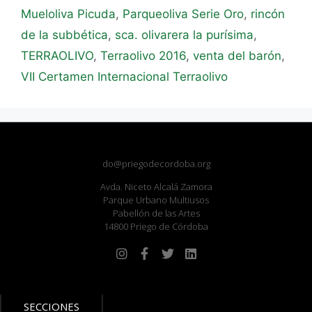
Mueloliva Picuda
,
Parqueoliva Serie Oro
,
rincón
de la subbética
,
sca. olivarera la purísima
,
TERRAOLIVO
,
Terraolivo 2016
,
venta del barón
,
VII Certamen Internacional Terraolivo
do@priegodecordoba.org
Avda. Niceto Alcalá Zamora
Parque Urbano Multiusos
Pabellón de las Artes
14800 Priego de Córdoba
SECCIONES