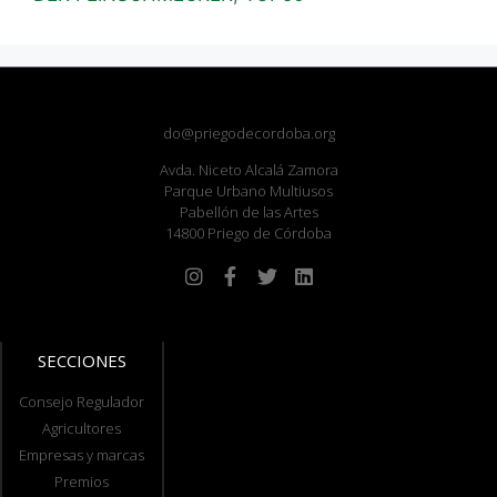
do@priegodecordoba.org
Avda. Niceto Alcalá Zamora
Parque Urbano Multiusos
Pabellón de las Artes
14800 Priego de Córdoba
SECCIONES
Consejo Regulador
Agricultores
Empresas y marcas
Premios