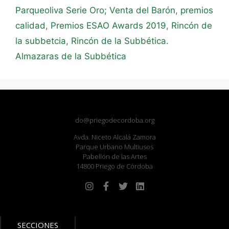
Parqueoliva Serie Oro; Venta del Barón
,
premios
calidad
,
Premios ESAO Awards 2019
,
Rincón de
la subbetcia
,
Rincón de la Subbética.
Almazaras de la Subbética
do@priegodecordoba.org
Avda. Niceto Alcalá Zamora
Parque Urbano Multiusos
Pabellón de las Artes
14800 Priego de Córdoba
SECCIONES