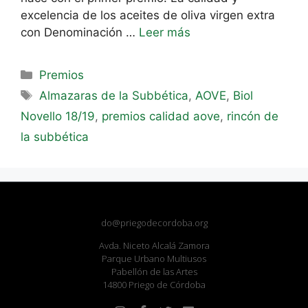
excelencia de los aceites de oliva virgen extra
con Denominación …
Leer más
Premios
Almazaras de la Subbética
,
AOVE
,
Biol
Novello 18/19
,
premios calidad aove
,
rincón de
la subbética
do@priegodecordoba.org
Avda. Niceto Alcalá Zamora
Parque Urbano Multiusos
Pabellón de las Artes
14800 Priego de Córdoba