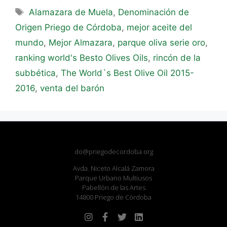
Alamazara de Muela
,
Denominación de
Origen Priego de Córdoba
,
mejor aceite del
mundo
,
Mejor Almazara
,
parque oliva serie oro
,
ranking world's Besto Olives Oils
,
rincón de la
subbética
,
The World`s Best Olive Oil 2015-
2016
,
venta del barón
do@priegodecordoba.org
Avda. Niceto Alcalá Zamora
Parque Urbano Multiusos
Pabellón de las Artes
14800 Priego de Córdoba