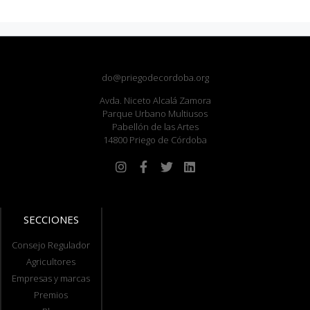
do@priegodecordoba.org
Avda. Niceto Alcalá Zamora
Parque Urbano Multiusos
Pabellón de las Artes
14800 Priego de Córdoba
SECCIONES
Consejo Regulador
Agricultores
Empresas y marcas
Premios