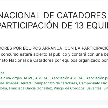
NACIONAL DE CATADORES
ARTICIPACIÓN DE 13 EQU
RES POR EQUIPOS ARRANCA CON LA PARTICIPACIÓN 
 concurso estará abierto al público y contará con una b
onato Nacional de Catadores por equipos organizado po
pos
de oliva virgen
,
AOVE
,
ASCCAL
,
Asociación ASCCAL
,
Asociación pa
ida Jiménez Herrera
,
Campeonato de catadores
,
Campeonato Nacio
doba
,
Francisca García González
,
Priego de Córdoba
,
Savantes
,
Si