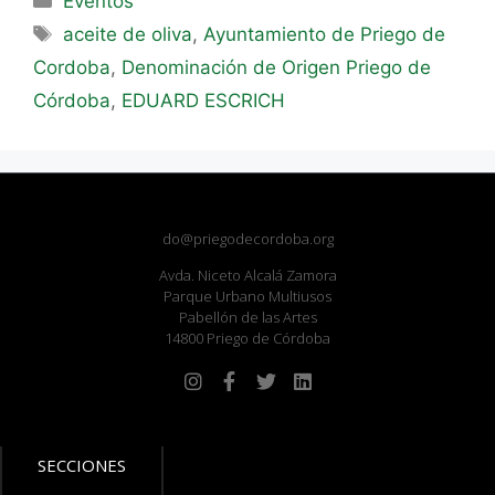
Eventos
aceite de oliva
,
Ayuntamiento de Priego de
Cordoba
,
Denominación de Origen Priego de
Córdoba
,
EDUARD ESCRICH
do@priegodecordoba.org
Avda. Niceto Alcalá Zamora
Parque Urbano Multiusos
Pabellón de las Artes
14800 Priego de Córdoba
SECCIONES