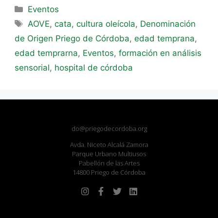
Eventos
AOVE
,
cata
,
cultura oleícola
,
Denominación
de Origen Priego de Córdoba
,
edad temprana
,
edad temprarna
,
Eventos
,
formación en análisis
sensorial
,
hospital de córdoba
do@priegodecordoba.org
Avda. Niceto Alcalá Zamora
Parque Urbano Multiusos
Pabellón de las Artes
14800 Priego de Córdoba