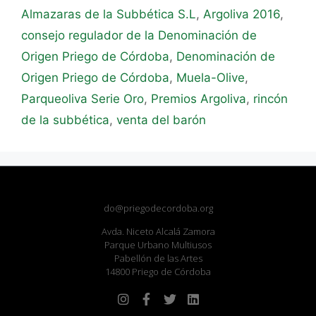
Almazaras de la Subbética S.L
,
Argoliva 2016
,
consejo regulador de la Denominación de
Origen Priego de Córdoba
,
Denominación de
Origen Priego de Córdoba
,
Muela-Olive
,
Parqueoliva Serie Oro
,
Premios Argoliva
,
rincón
de la subbética
,
venta del barón
do@priegodecordoba.org
Avda. Niceto Alcalá Zamora
Parque Urbano Multiusos
Pabellón de las Artes
14800 Priego de Córdoba