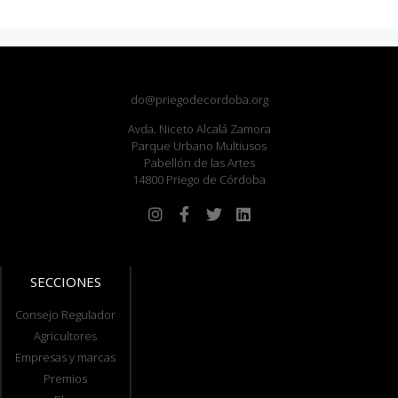
do@priegodecordoba.org
Avda. Niceto Alcalá Zamora
Parque Urbano Multiusos
Pabellón de las Artes
14800 Priego de Córdoba
SECCIONES
Consejo Regulador
Agricultores
Empresas y marcas
Premios