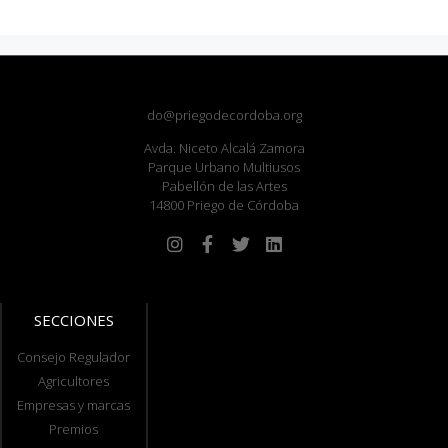
do@priegodecordoba.org
Avda. Niceto Alcalá Zamora
Parque Urbano Multiusos
Pabellón de las Artes
14800 Priego de Córdoba
SECCIONES
Consejo Regulador
Agricultores
Empresas y marcas
Premios