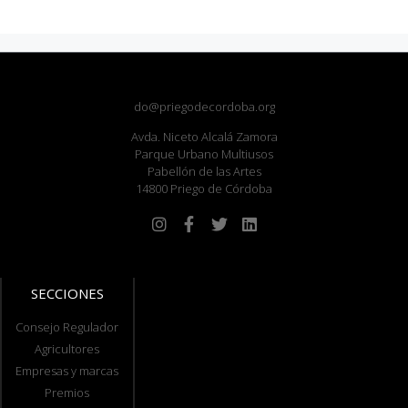
do@priegodecordoba.org
Avda. Niceto Alcalá Zamora
Parque Urbano Multiusos
Pabellón de las Artes
14800 Priego de Córdoba
SECCIONES
Consejo Regulador
Agricultores
Empresas y marcas
Premios