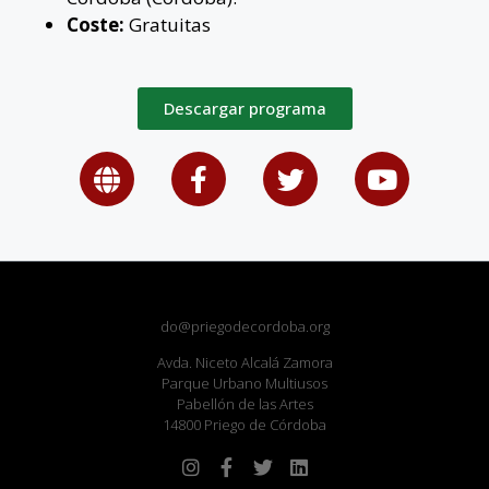
Coste:
Gratuitas
Descargar programa
do@priegodecordoba.org
Avda. Niceto Alcalá Zamora
Parque Urbano Multiusos
Pabellón de las Artes
14800 Priego de Córdoba