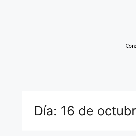
Con
Día:
16 de octub