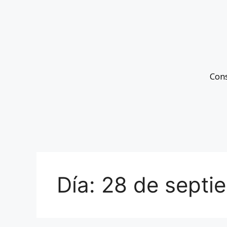
Con
Día:
28 de septi