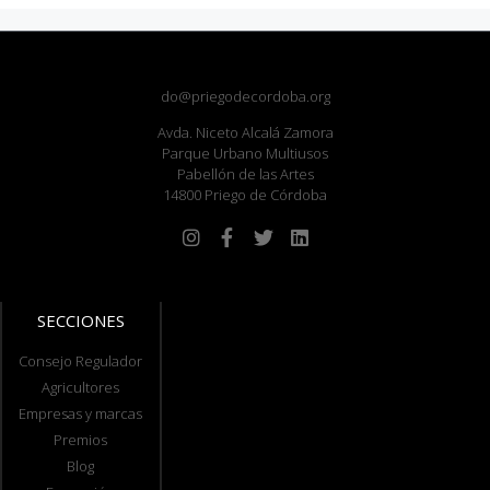
do@priegodecordoba.org
Avda. Niceto Alcalá Zamora
Parque Urbano Multiusos
Pabellón de las Artes
14800 Priego de Córdoba
SECCIONES
Consejo Regulador
Agricultores
Empresas y marcas
Premios
Blog