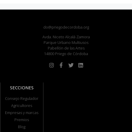
do@priegodecordoba.org
Avda. Niceto Alcalá Zamora
Parque Urbano Multiusos
Pabellón de las Artes
14800 Priego de Córdoba
SECCIONES
Consejo Regulador
Agricultores
Empresas y marcas
Premios
Blog