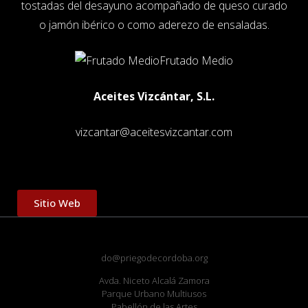
tostadas del desayuno acompañado de queso curado
o jamón ibérico o como aderezo de ensaladas.
Frutado Medio
Aceites Vizcántar, S.L.
vizcantar@aceitesvizcantar.com
Sitio Web
do@priegodecordoba.org
Avda. Niceto Alcalá Zamora
Parque Urbano Multiusos
Pabellón de las Artes