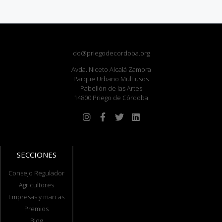
do@priegodecordoba.org
Avda. Niceto Alcalá Zamora
Parque Urbano Multiusos
Pabellón de las Artes
14800 Priego de Córdoba
SECCIONES
Consejo Regulador
Agricultores
Empresas y marcas
Premios
Blog