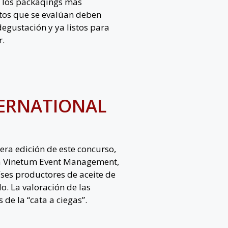
e los packaqings más
ctos que se evalúan deben
egustación y ya listos para
r.
ERNATIONAL
era edición de este concurso,
a Vinetum Event Management,
íses productores de aceite de
o. La valoración de las
 de la “cata a ciegas”.