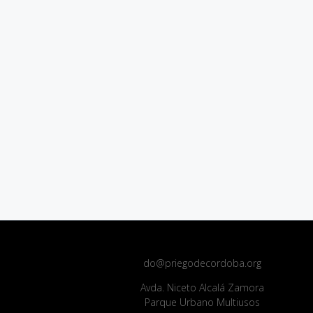
do@priegodecordoba.org
Avda. Niceto Alcalá Zamora
Parque Urbano Multiusos