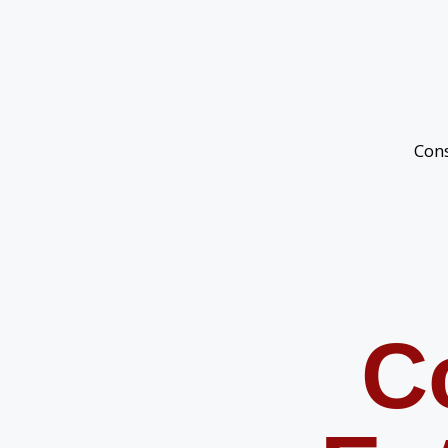
Con
C