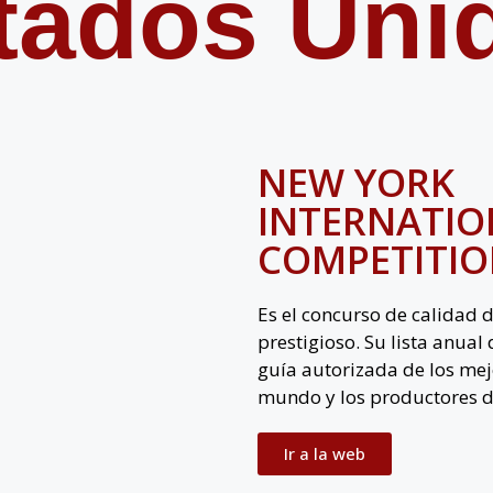
tados Uni
NEW YORK
INTERNATION
COMPETITI
Es el concurso de calidad 
prestigioso. Su lista anua
guía autorizada de los mejo
mundo y los productores d
Ir a la web