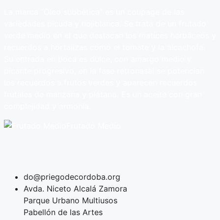
La marca “Oleo subbética” es un coupage de las
variedades picuda y hojiblanca. Se trata de un frutado
verde medio en el que destacan los matices herbáceos y
recuerdos a hortalizas como el tomate y la alcachofa.
Su entrada en boca es dulce, con amargo medio y
picante progresivo, en la fase retronasal se potencian
los recuerdos a frutos verdes y aparecen recuerdos
frutales de manzana y plátano. Es un aceite con gran
complejidad y armonía.
Frutado Medio
do@priegodecordoba.org
Avda. Niceto Alcalá Zamora
Parque Urbano Multiusos
Pabellón de las Artes