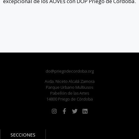
excepcional de los AOVEs con DOP Priego de Córdoba.
do@priegodecordoba.org
Avda. Niceto Alcalá Zamora
Parque Urbano Multiusos
Pabellón de las Artes
14800 Priego de Córdoba
SECCIONES