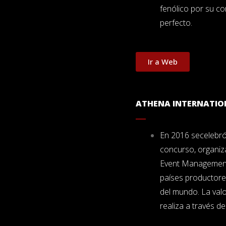
fenólico por su co
perfecto.
Ir a Web
ATHENA INTERNATION
En 2016 secelebró
concurso, organiz
Event Management,
países productores
del mundo. La val
realiza a través de