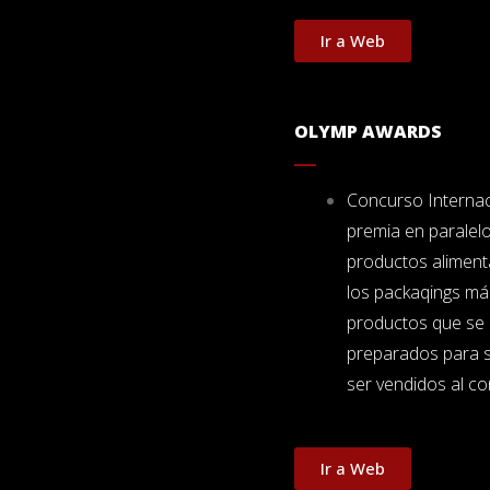
Ir a Web
OLYMP AWARDS
Concurso Interna
premia en paralelo
productos alimenta
los packaqings má
productos que se 
preparados para su
ser vendidos al c
Ir a Web