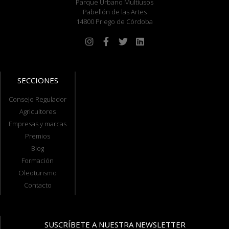
Parque Urbano Multiusos
Pabellón de las Artes
14800 Priego de Córdoba
SECCIONES
Consejo Regulador
Agricultores
Empresas y marcas
Premios
Blog
Formación
Oleoturismo
Contacto
SUSCRÍBETE A NUESTRA NEWSLETTER