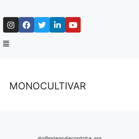
MONOCULTIVAR
do@priegodecordoba.org