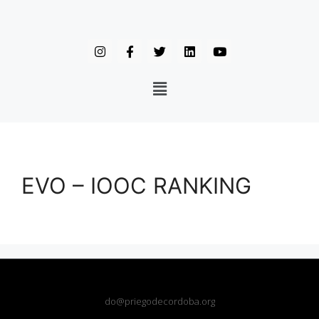
EVO – IOOC RANKING
do@priegodecordoba.org