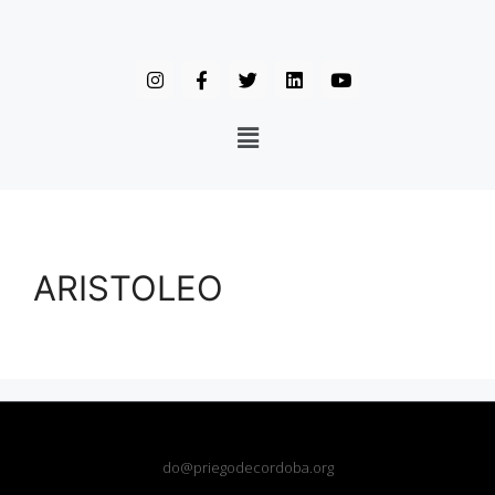
ARISTOLEO
do@priegodecordoba.org