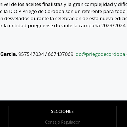
ivel de los aceites finalistas y la gran complejidad y difi
e la
D.O.P Priego de Córdoba
son
un referente para todo 
rán desvelados durante la celebración de esta nueva edic
r la entidad prieguense durante la campaña 2023/2024.
 García.
957547034 / 667437069
do@priegodecordoba.
SECCIONES
Consejo Regulador