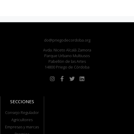
do@priegodecordoba.org
Avda. Niceto Alcalá Zamora
Parque Urbano Multiusos
Pabellón de las Artes
14800 Priego de Córdoba
SECCIONES
Consejo Regulador
Agricultores
Empresas y marcas
Premios