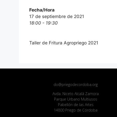
Fecha/Hora
17 de septiembre de 2021
18:00 - 19:30
Taller de Fritura Agropriego 2021
do@priegodecordoba.org
Avda. Niceto Alcalá Zamora
Parque Urbano Multiusos
Pabellón de las Artes
14800 Priego de Córdoba