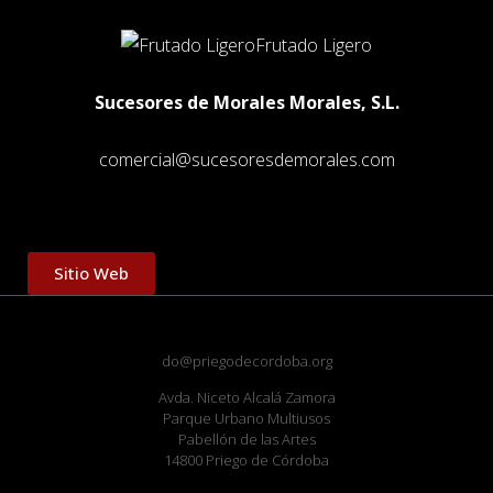
Frutado Ligero
Sucesores de Morales Morales, S.L.
comercial@sucesoresdemorales.com
Sitio Web
do@priegodecordoba.org
Avda. Niceto Alcalá Zamora
Parque Urbano Multiusos
Pabellón de las Artes
14800 Priego de Córdoba