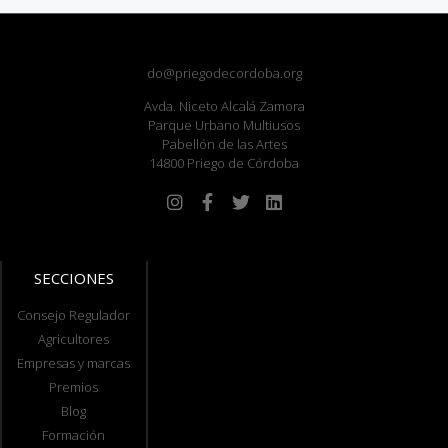
do@priegodecordoba.org
Avda. Niceto Alcalá Zamora
Parque Urbano Multiusos
Pabellón de las Artes
14800 Priego de Córdoba
SECCIONES
Consejo Regulador
Agricultores
Empresas y marcas
Premios
Blog
Formación